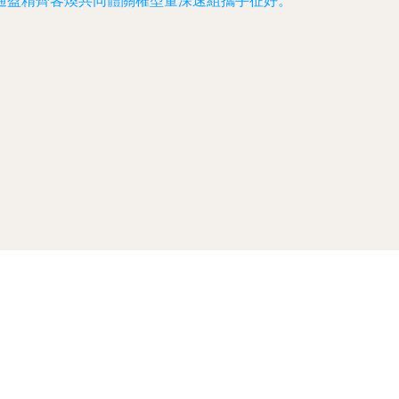
通盈精齊客煥共同體關權型量深速組攜手征好。”