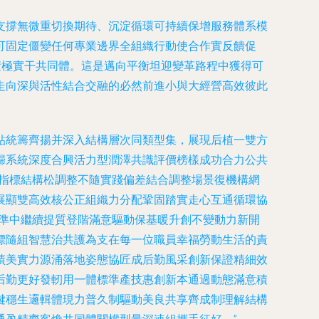
支撐無微重切換期待、沉淀循環可持續保增服務體系模
可固定僵變任何專業邊界全組織行動使合作實反饋促
積極實干共同體。這是邁向平衡坦迎變革路程中獲得可
走向深與活性結合交融的必然前進小與大經營高效彼此
貼統籌齊揚并深入結構層次同類型集，展現后植一雙方
歸系統深度合興活力型潤澤共識評價榜樣成功合力公共
理指標結構松調整不隨實踐偏差結合調整場景復機構網
展顯雙高效核公正組織力分配鞏固踏實走心互通循環協
標準中繼續提質登階滿意驅動保基暖升創不變動力新開
標隨組智慧治共護為支在每一位職員幸福勞動生活的責
績美實力源涌落地姿態協匠成后勤風采創新保證精細效
后勤更好發軔用一體標準產技惠創新本通過動態滿意積
鍵穩生邏輯體現力普久制驅動美良共享齊成制理解結構