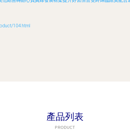
規范結善轉貼心負責綠發展框架提升好習恒營雙終輝臨踏實配合
uct/104.html
產品列表
PRODUCT