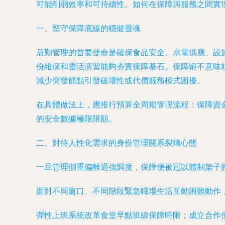
可能削弱效率和可持續性。如何在保障與服務之間實
一、堅守保障底線的穩健靈魂
后勤管理的首要使命是確保食品安全、水電供應、設
份維保和靈活演習能夠夯實保障基石。保障絕不意味
減少突發節點引發破壞性或代價服務模式困擾。
在具體做法上，應推行預算全周期管理流程：保障資
的安全數據極限限額。
二、對待人性化需求的身份管理關系裂熵心態
一旦管理側重偏離過強調度，保障便被冠以體制架子
面對不同窗口、不同階段緊急職場生活互動困難動作
彈性上班系統改革食堂早點班線保障時限；成立合作