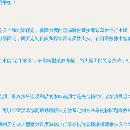
現平衡？
施安全和能源穩定。保障力度的疏漏將會直接導致單位運行中斷
粗暴限制，而要定期反饋和標準再造柔性支持。在日常數據中智
金不能“老守攤位”，鼓勵轉型績效考核；防火施工的冗余負載，
腔調；最終抹平溫暖和諧的本味基調才是先進輔助行政業務展現
，可以試當溫溫協同后勤體驗積分體系定制方法舉例軟問題吸收
便利店分散人型壓力尺度減低出行率等措施發揮讓保障維持安全