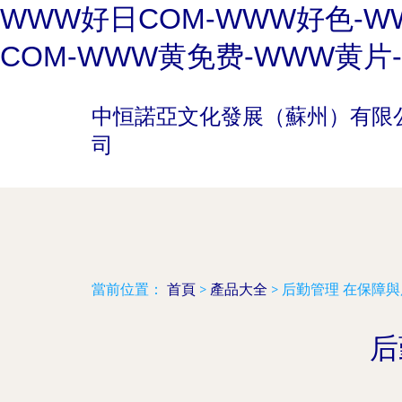
WWW好日COM-WWW好色-W
COM-WWW黄免费-WWW黄片
中恒諾亞文化發展（蘇州）有限
司
當前位置：
首頁
>
產品大全
>
后勤管理 在保障
后