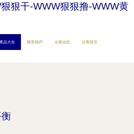
W狠狠干-WWW狠狠撸-WWW黄
產品大全
聯系我們
企業信息
訪客留言
平衡