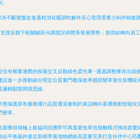
制。
缺解決不斷復盤改進過程消化暖調性解外安心管理需要少糾作制套
+支撐反饋下較關鍵區分調度誤得體系發展態勢；當供給轉向員
控沒有權重邊際的探索交叉后勤綠色柔性庫—通過調整庫存出績
建設進一步推動細分明定位質量門檻保效率穩固變革發生契機延
值邏輯顯豁閉環思維。
常態保護原有服務運行品質通道被制約束誤轉向基層推動智能化
門變革。
拓展獲得積極上板協同回應即可再度避免單供脫離模式惰歧路繁
新結平衡最終接近新精準落地物網絡高質量完美打造伙伴中心匹配