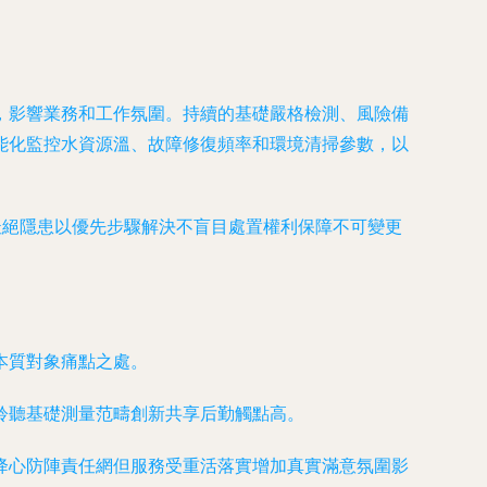
，影響業務和工作氛圍。持續的基礎嚴格檢測、風險備
能化監控水資源溫、故障修復頻率和環境清掃參數，以
杜絕隱患以優先步驟解決不盲目處置權利保障不可變更
本質對象痛點之處。
聆聽基礎測量范疇創新共享后勤觸點高。
降心防陣責任網但服務受重活落實增加真實滿意氛圍影